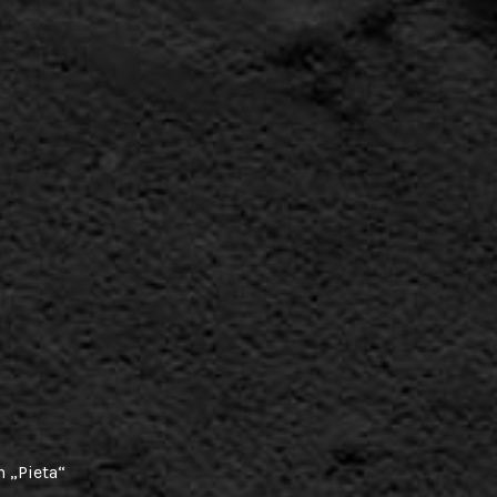
 „Pieta“